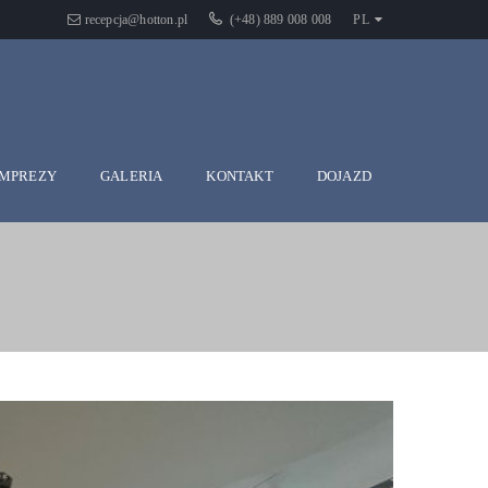
recepcja@hotton.pl
(+48) 889 008 008
PL
IMPREZY
GALERIA
KONTAKT
DOJAZD