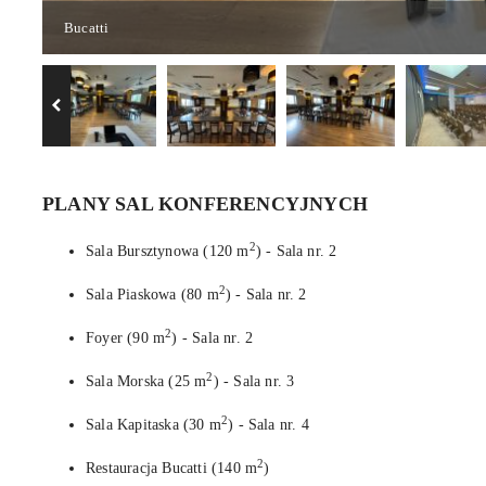
Bucatti
JEDNOOSOBOWY OD
SUITE OD
358zł
468zł
PLANY SAL KONFERENCYJNYCH
ZOBACZ
ZOBACZ
2
Sala Bursztynowa (120 m
) - Sala nr. 2
2
Sala Piaskowa (80 m
) - Sala nr. 2
2
Foyer (90 m
) - Sala nr. 2
2
Sala Morska (25 m
) - Sala nr. 3
2
Sala Kapitaska (30 m
) - Sala nr. 4
2
Restauracja Bucatti (140 m
)