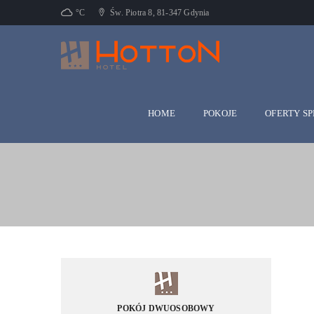
°C
Św. Piotra 8, 81-347 Gdynia
HOME
POKOJE
OFERTY S
POKÓJ DWUOSOBOWY