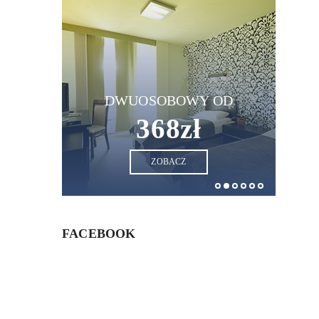
DWUOSOBOWY OD
368zł
 OD
ZOBACZ
FACEBOOK