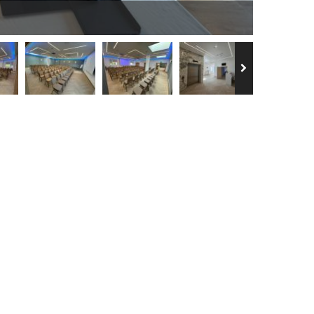
Bucatti
APARTAMENT OD
568zł
ZOBACZ